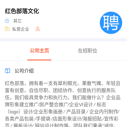
红色部落文化
其它
私营企业
公司主页
在招职位
公司介绍
红色部落，拥有着一支有犀利眼光、果敢气魄、年轻且
富有创意、自信尽职、团结协作、创意执行的服务队
伍，我们极具竞争力和执行力。我们能做什么？企业品
牌形象建立推广∕房产整合推广∕企业VI设计 ∕ 标志
（logo）设计∕企业形象画册 ∕ 产品目录 ∕ 企业内刊制作∕
各类产品包装 ∕手提袋 ∕店面形象设计∕海报招贴 ∕宣传彩
页 ∕ 展板设计∕ 网站设计制作等。团队我们秉承“诚信、