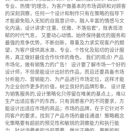
专业、热情”的理念，为客户做基本的市场调研和对顾客
的深刻洞察，任何一个设计和制作只有在策略的指导下
才能避免陷入无知的自我意识中。融入丰富的情感与文
化内涵，设计讲求“庄重、优雅、不落俗套”，既表现浓
郁的时代气息， 又要动心动情。始终保持最优的服务和
最强的竞争优势，不断创新，尊重及力求实现客户的期
望，为客户提供高水准、专业、个性化及贴切的设计服
务，真正做好最佳合作伙伴的角色。 我们的观点! 产品
市场化，做有销售力的广告！ 设计要了解市场一个好的
设计师，不但是能设计出好的作品，而且还要具备市场
分析能力、营销能力、为产品进行市场定位，这样才能
为企业创作更多的价值，树立良好的品牌形象。 设计是
为销售服务的,设计策略化只停留在唯美的基点上，难以
生产出适应客户的东西，只有洞悉客户的不同要求，方
能设计出适应市场的商品；市场的品牌，在于它针对不
同客户的要求，找到了产品市场的最佳通道！策略概念
化策略要有超前的预见性和敏锐的洞察能力和执行能
力，针对消费者的当前需要，做出正确的，果断的判