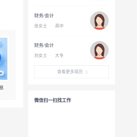
财务/会计
张女士
·
高中
财务/会计
刘女士
·
大专
查看更多简历
息
微信扫一扫找工作