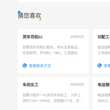
猜您喜欢
货车司机b2
08月09日
切配工
招聘货车司机b2数名，带从业资格证，
饭店招
吃苦耐劳，开6米8，9米6，工资面议
工作经
作。包吃
4500。
查看联系方式
查
车间女工
08月08日
电话销
招聘18周岁一45岁的车间女工，计件工
电话销售
资约3500一5000元，试用期2个月，交五
8000
险，有年薪假，年底福利