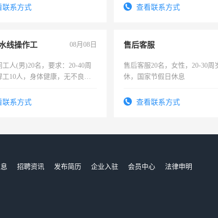
看联系方式
查看联系方式
水线操作工
08月08日
售后客服
工人(男)20名，要求：20-40周
售后客服20名，女性，20-30
焊工10人，身体健康，无不良嗜
休，国家节假日休息
：4500-7000元，标准八人间住
费发放劳保用品，两班倒，每月
看联系方式
查看联系方式
时发放工资，工作时间10小时
信息
招聘资讯
发布简历
企业入驻
会员中心
法律申明
们