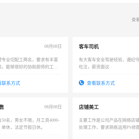
查
08月08日
客车司机
聘专业切配工两名，要求有丰富
有大客车安全驾驶经验，遵纪
验，能够很好的协助厨师的工
吃注，薪资面议
住，每月有公休，工资3500-
看联系方式
查看联系方式
售
08月08日
店铺美工
50名，男女不限，月工资4000-
主要工作是公司产品在网络店
元，单休，法定节假日休。
处理工作，要求熟练运用PS修图
作时间每天8小时，待遇优厚。