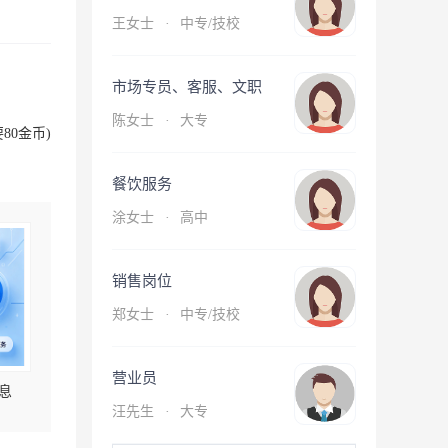
王女士
·
中专/技校
市场专员、客服、文职
陈女士
·
大专
80金币)
餐饮服务
涂女士
·
高中
销售岗位
郑女士
·
中专/技校
营业员
息
汪先生
·
大专