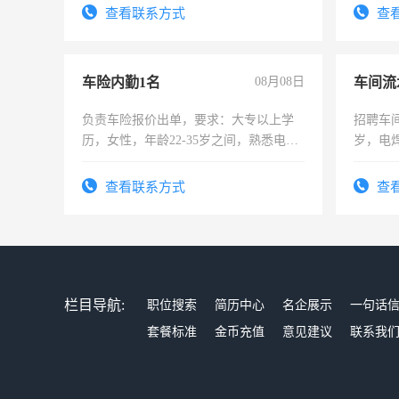
查看联系方式
查
车险内勤1名
08月08日
车间流
负责车险报价出单，要求：大专以上学
招聘车间
历，女性，年龄22-35岁之间，熟悉电脑
岁，电
操作，工作态度认真，具有团队精神，
好。薪资
试用期1-3个月，转正后交纳五险，
宿，免
查看联系方式
查
25号准
栏目导航:
职位搜索
简历中心
名企展示
一句话
套餐标准
金币充值
意见建议
联系我